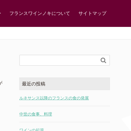
ー
フランスワインノキについて
サイトマップ

が
最近の投稿
ルネサンス以降のフランスの食の発展
中世の食事、料理
ワインの起源