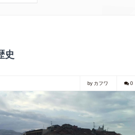
歴史
by カフワ
0