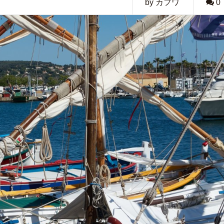
by カフワ
0