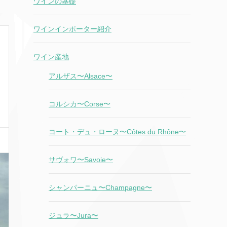
ワインの基礎
ワインインポーター紹介
ワイン産地
アルザス〜Alsace〜
コルシカ〜Corse〜
コート・デュ・ローヌ〜Côtes du Rhône〜
サヴォワ〜Savoie〜
シャンパーニュ〜Champagne〜
ジュラ〜Jura〜