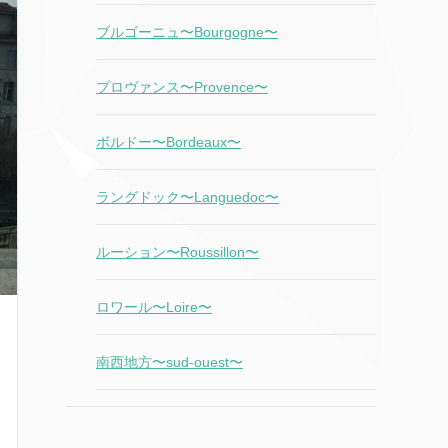
ブルゴーニュ〜Bourgogne〜
プロヴァンス〜Provence〜
ボルドー〜Bordeaux〜
ラングドック〜Languedoc〜
ルーション〜Roussillon〜
ロワール〜Loire〜
南西地方〜sud-ouest〜