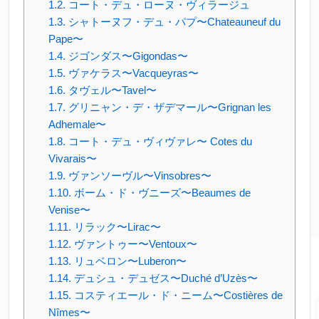
コート・デュ・ローヌ・ヴィラージュ
シャトーヌフ・デュ・パプ〜Chateauneuf du
Pape〜
ジゴンダス〜Gigondas〜
ヴァケラス〜Vacqueyras〜
タヴェル〜Tavel〜
グリニャン・デ・ザデマール〜Grignan les
Adhemale〜
コート・デュ・ヴィヴァレ〜 Cotes du
Vivarais〜
ヴァンソーヴル〜Vinsobres〜
ボーム・ド・ヴニーズ〜Beaumes de
Venise〜
リラック〜Lirac〜
ヴァントゥー〜Ventoux〜
リュベロン〜Luberon〜
デュシュ・デュゼス〜Duché d’Uzès〜
コスティエール・ド・ニーム〜Costières de
Nîmes〜