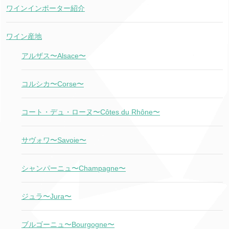
ワインインポーター紹介
ワイン産地
アルザス〜Alsace〜
コルシカ〜Corse〜
コート・デュ・ローヌ〜Côtes du Rhône〜
サヴォワ〜Savoie〜
シャンパーニュ〜Champagne〜
ジュラ〜Jura〜
ブルゴーニュ〜Bourgogne〜