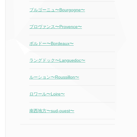
ブルゴーニュ〜Bourgogne〜
プロヴァンス〜Provence〜
ボルドー〜Bordeaux〜
ラングドック〜Languedoc〜
ルーション〜Roussillon〜
ロワール〜Loire〜
南西地方〜sud-ouest〜