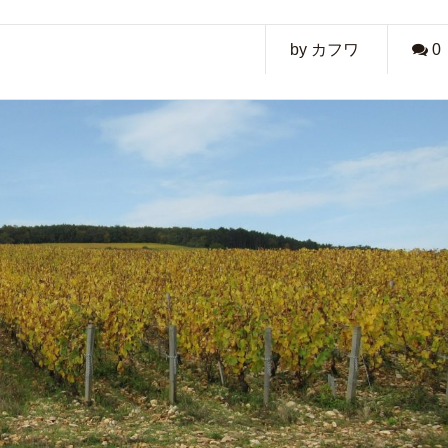
by カフワ
0