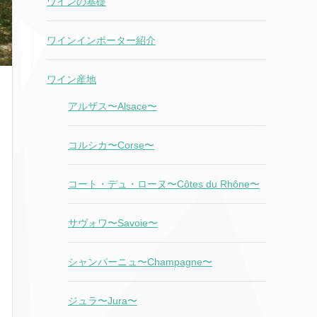
ワインの基礎
ワインインポーター紹介
ワイン産地
アルザス〜Alsace〜
コルシカ〜Corse〜
コート・デュ・ローヌ〜Côtes du Rhône〜
サヴォワ〜Savoie〜
シャンパーニュ〜Champagne〜
ジュラ〜Jura〜