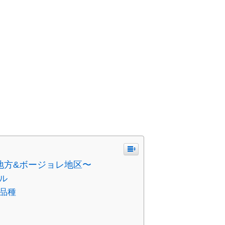
地方&ボージョレ地区〜
ル
品種