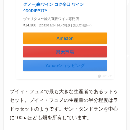
グノー)白ワイン コク辛口 ワイン
^D0DIPP17^
ヴェリタス〜輸入直販ワイン専門店
¥14,300
（2022/11/24 16:46時点 | 楽天市場調べ）
Amazon
楽天市場
Yahooショッピング
ポチップ
プイィ・フュメで最も大きな生産者であるラドゥ
セット。プイィ・フュメの生産量の半分程度はラ
ドゥセットのようです。サン・タンドランを中心
に100haほども畑を所有しています。