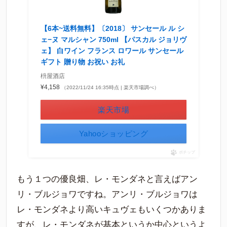
【6本~送料無料】〔2018〕 サンセール ル シ
ェ−ヌ マルシャン 750ml 【パスカル ジョリヴ
ェ】 白ワイン フランス ロワール サンセール
ギフト 贈り物 お祝い お礼
枡屋酒店
¥4,158
（2022/11/24 16:35時点 | 楽天市場調べ）
楽天市場
Yahooショッピング
ポチップ
もう１つの優良畑、レ・モンダネと言えばアン
リ・ブルジョワですね。アンリ・ブルジョワは
レ・モンダネより高いキュヴェもいくつかありま
すが、レ・モンダネが基本というか中心というよ