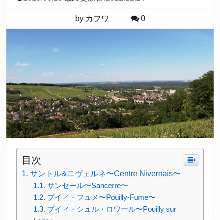
by カフワ
0
目次
サントル&ニヴェルネ〜Centre Nivernais〜
サンセール〜Sancerre〜
プイィ・フュメ〜Pouilly-Fume〜
プイィ・シュル・ロワール〜Pouilly sur