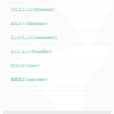
プロヴァンス〜Provence〜
ボルドー〜Bordeaux〜
ラングドック〜Languedoc〜
ルーション〜Roussillon〜
ロワール〜Loire〜
南西地方〜sud-ouest〜