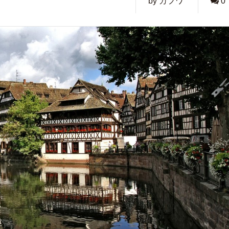
by カフワ
0