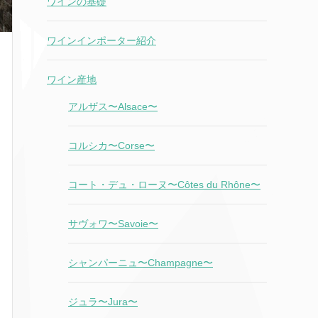
ワインの基礎
ワインインポーター紹介
ワイン産地
アルザス〜Alsace〜
コルシカ〜Corse〜
コート・デュ・ローヌ〜Côtes du Rhône〜
サヴォワ〜Savoie〜
シャンパーニュ〜Champagne〜
ジュラ〜Jura〜