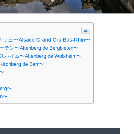
sace Grand Cru Bas-Rhin〜
tenberg de Bergbieten〜
Altenberg de Wolxheim〜
berg de Barr〜
g〜
erg〜
in〜