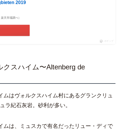
gbieten 2019
点 | 楽天市場調べ）
場
ポチップ
ハイム〜Altenberg de
イムはヴォルクスハイム村にあるグランクリュ
ジュラ紀石灰岩。砂利が多い。
イムは、ミュスカで有名だったリュー・ディで