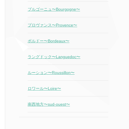
ブルゴーニュ〜Bourgogne〜
プロヴァンス〜Provence〜
ボルドー〜Bordeaux〜
ラングドック〜Languedoc〜
ルーション〜Roussillon〜
ロワール〜Loire〜
南西地方〜sud-ouest〜