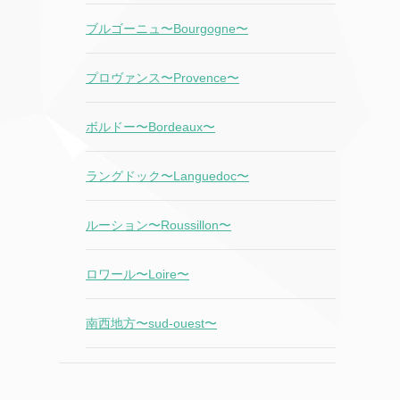
ブルゴーニュ〜Bourgogne〜
プロヴァンス〜Provence〜
ボルドー〜Bordeaux〜
ラングドック〜Languedoc〜
ルーション〜Roussillon〜
ロワール〜Loire〜
南西地方〜sud-ouest〜