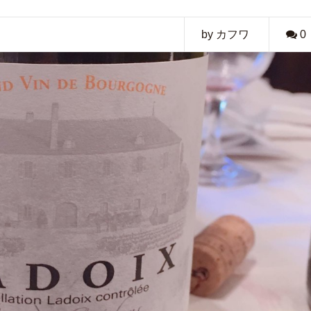
by カフワ
0