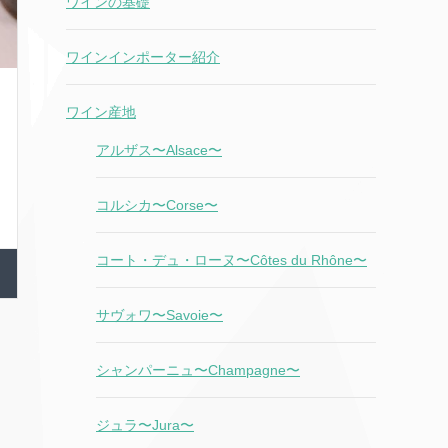
ワインの基礎
ワインインポーター紹介
ワイン産地
アルザス〜Alsace〜
コルシカ〜Corse〜
コート・デュ・ローヌ〜Côtes du Rhône〜
サヴォワ〜Savoie〜
シャンパーニュ〜Champagne〜
ジュラ〜Jura〜