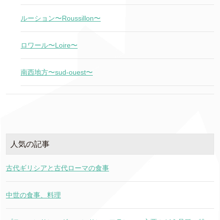
ルーション〜Roussillon〜
ロワール〜Loire〜
南西地方〜sud-ouest〜
人気の記事
古代ギリシアと古代ローマの食事
中世の食事、料理