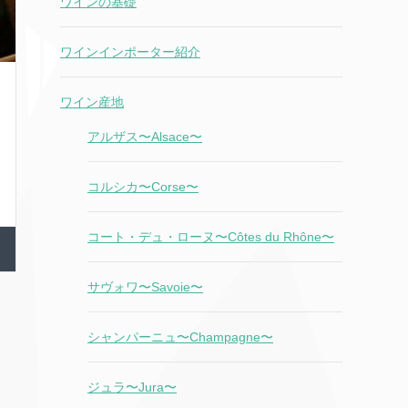
ワインの基礎
ワインインポーター紹介
ワイン産地
アルザス〜Alsace〜
コルシカ〜Corse〜
コート・デュ・ローヌ〜Côtes du Rhône〜
サヴォワ〜Savoie〜
シャンパーニュ〜Champagne〜
ジュラ〜Jura〜