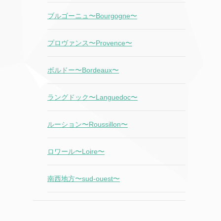
ブルゴーニュ〜Bourgogne〜
プロヴァンス〜Provence〜
ボルドー〜Bordeaux〜
ラングドック〜Languedoc〜
ルーション〜Roussillon〜
ロワール〜Loire〜
南西地方〜sud-ouest〜