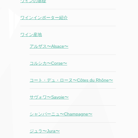
ワインの基礎
ワインインポーター紹介
ワイン産地
アルザス〜Alsace〜
コルシカ〜Corse〜
コート・デュ・ローヌ〜Côtes du Rhône〜
サヴォワ〜Savoie〜
シャンパーニュ〜Champagne〜
ジュラ〜Jura〜