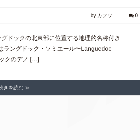
by カフワ
0
OCラングドックの北東部に位置する地理的名称付き
ングドック・ソミエール〜Languedoc
ドックのデノ […]
続きを読む ≫