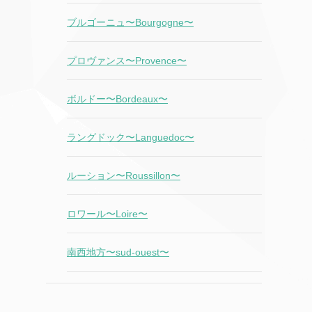
ブルゴーニュ〜Bourgogne〜
プロヴァンス〜Provence〜
ボルドー〜Bordeaux〜
ラングドック〜Languedoc〜
ルーション〜Roussillon〜
ロワール〜Loire〜
南西地方〜sud-ouest〜