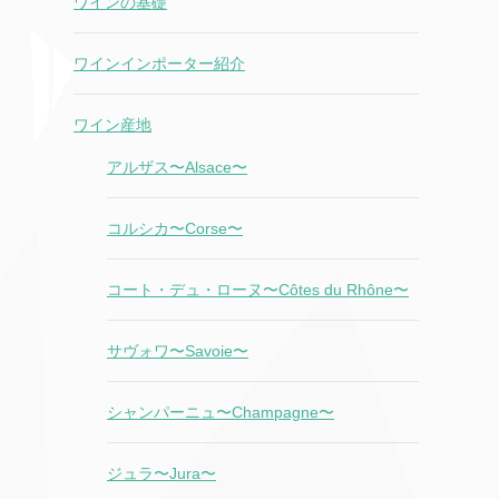
ワインの基礎
ワインインポーター紹介
ワイン産地
アルザス〜Alsace〜
コルシカ〜Corse〜
コート・デュ・ローヌ〜Côtes du Rhône〜
サヴォワ〜Savoie〜
シャンパーニュ〜Champagne〜
ジュラ〜Jura〜