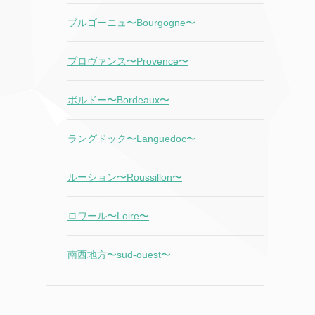
ブルゴーニュ〜Bourgogne〜
プロヴァンス〜Provence〜
ボルドー〜Bordeaux〜
ラングドック〜Languedoc〜
ルーション〜Roussillon〜
ロワール〜Loire〜
南西地方〜sud-ouest〜