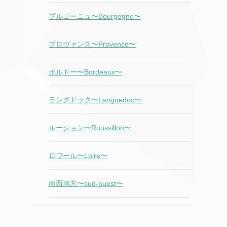
ブルゴーニュ〜Bourgogne〜
プロヴァンス〜Provence〜
ボルドー〜Bordeaux〜
ラングドック〜Languedoc〜
ルーション〜Roussillon〜
ロワール〜Loire〜
南西地方〜sud-ouest〜