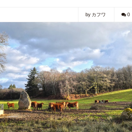
by カフワ
0