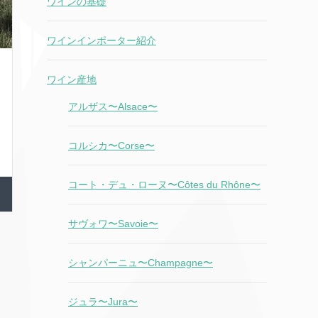
ワインの基礎
ワインインポーター紹介
ワイン産地
アルザス〜Alsace〜
コルシカ〜Corse〜
コート・デュ・ローヌ〜Côtes du Rhône〜
サヴォワ〜Savoie〜
シャンパーニュ〜Champagne〜
ジュラ〜Jura〜