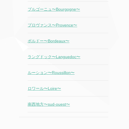
ブルゴーニュ〜Bourgogne〜
プロヴァンス〜Provence〜
ボルドー〜Bordeaux〜
ラングドック〜Languedoc〜
ルーション〜Roussillon〜
ロワール〜Loire〜
南西地方〜sud-ouest〜