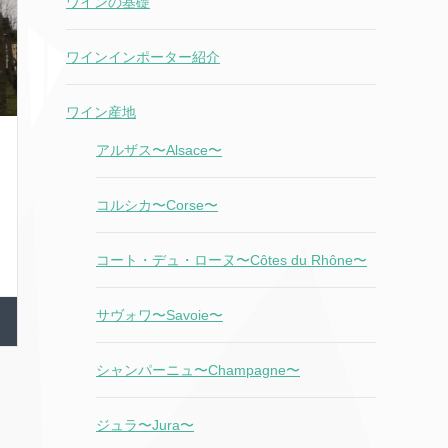
ワインの基礎
ワインインポーター紹介
ワイン産地
アルザス〜Alsace〜
コルシカ〜Corse〜
コート・デュ・ローヌ〜Côtes du Rhône〜
サヴォワ〜Savoie〜
シャンパーニュ〜Champagne〜
ジュラ〜Jura〜