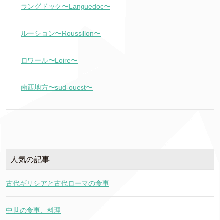
ラングドック〜Languedoc〜
ルーション〜Roussillon〜
ロワール〜Loire〜
南西地方〜sud-ouest〜
人気の記事
古代ギリシアと古代ローマの食事
中世の食事、料理