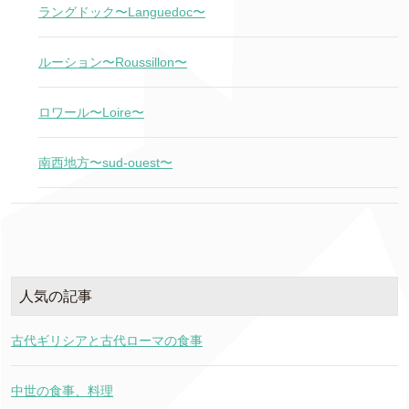
ラングドック〜Languedoc〜
ルーション〜Roussillon〜
ロワール〜Loire〜
南西地方〜sud-ouest〜
人気の記事
古代ギリシアと古代ローマの食事
中世の食事、料理