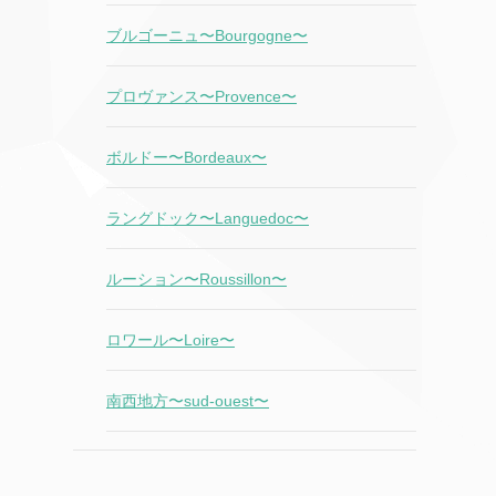
ブルゴーニュ〜Bourgogne〜
プロヴァンス〜Provence〜
ボルドー〜Bordeaux〜
ラングドック〜Languedoc〜
ルーション〜Roussillon〜
ロワール〜Loire〜
南西地方〜sud-ouest〜