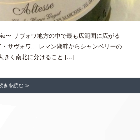
avoie〜 サヴォワ地方の中で最も広範囲に広がる
ド・サヴォワ。 レマン湖畔からシャンベリーの
きく南北に分けること […]
続きを読む ≫