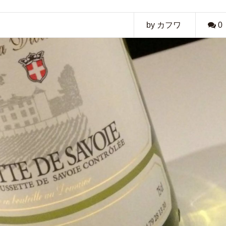
by カフワ
0