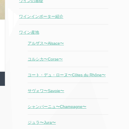
ワインの基礎
ワインインポーター紹介
ワイン産地
アルザス〜Alsace〜
コルシカ〜Corse〜
コート・デュ・ローヌ〜Côtes du Rhône〜
サヴォワ〜Savoie〜
シャンパーニュ〜Champagne〜
ジュラ〜Jura〜