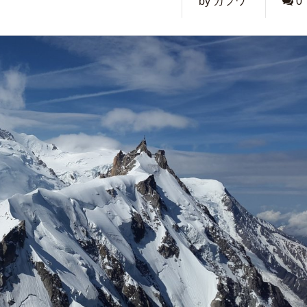
by カフワ
0