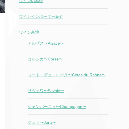
ワインの基礎
ワインインポーター紹介
ワイン産地
アルザス〜Alsace〜
コルシカ〜Corse〜
コート・デュ・ローヌ〜Côtes du Rhône〜
サヴォワ〜Savoie〜
シャンパーニュ〜Champagne〜
ジュラ〜Jura〜