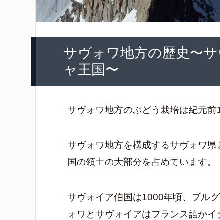
サヴォワ地方の歴史〜サ
ャ王国〜
サヴォワ地方のぶどう栽培は紀元前
サヴォワ地方を構成するサヴォワ県
国の領土の大部分を占めています。
サヴォイア伯国は1000年頃、ブル
ォワとサヴォイアはフランス語かイ