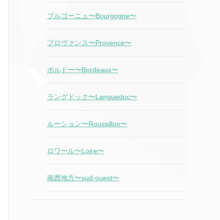
ブルゴーニュ〜Bourgogne〜
プロヴァンス〜Provence〜
ボルドー〜Bordeaux〜
ラングドック〜Languedoc〜
ルーション〜Roussillon〜
ロワール〜Loire〜
南西地方〜sud-ouest〜