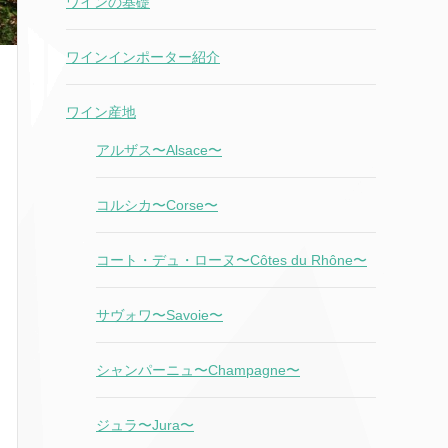
ワインの基礎
ワインインポーター紹介
ワイン産地
アルザス〜Alsace〜
コルシカ〜Corse〜
コート・デュ・ローヌ〜Côtes du Rhône〜
サヴォワ〜Savoie〜
シャンパーニュ〜Champagne〜
ジュラ〜Jura〜