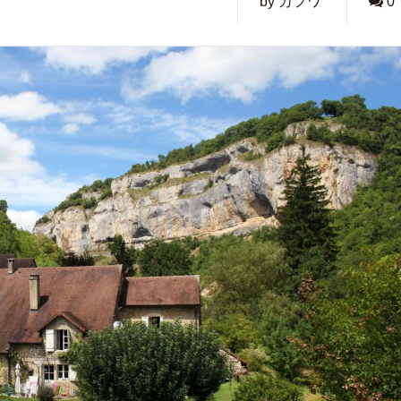
by カフワ
0