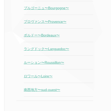
ブルゴーニュ〜Bourgogne〜
プロヴァンス〜Provence〜
ボルドー〜Bordeaux〜
ラングドック〜Languedoc〜
ルーション〜Roussillon〜
ロワール〜Loire〜
南西地方〜sud-ouest〜