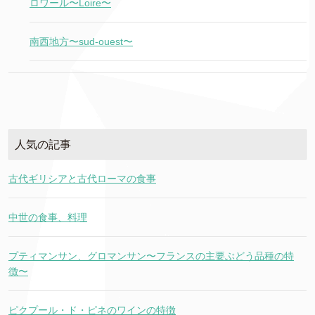
ロワール〜Loire〜
南西地方〜sud-ouest〜
人気の記事
古代ギリシアと古代ローマの食事
中世の食事、料理
プティマンサン、グロマンサン〜フランスの主要ぶどう品種の特
徴〜
ピクプール・ド・ピネのワインの特徴